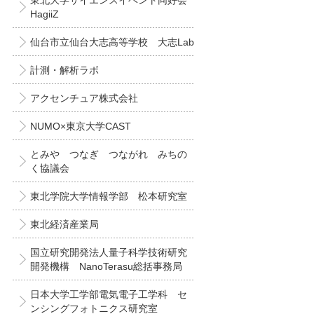
東北大学サイエンスイベント同好会
HagiiZ
仙台市立仙台大志高等学校 大志Lab
計測・解析ラボ
アクセンチュア株式会社
NUMO×東京大学CAST
とみや つなぎ つながれ みちの
く協議会
東北学院大学情報学部 松本研究室
東北経済産業局
国立研究開発法人量子科学技術研究
開発機構 NanoTerasu総括事務局
日本大学工学部電気電子工学科 セ
ンシングフォトニクス研究室