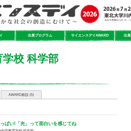
イ
出展プログラム
サイエンスデイAWARD
出展
学校 科学部
AWARD創設 (5)
っぱい!「光」って面白いを感じてね
中等教育学校 科学部