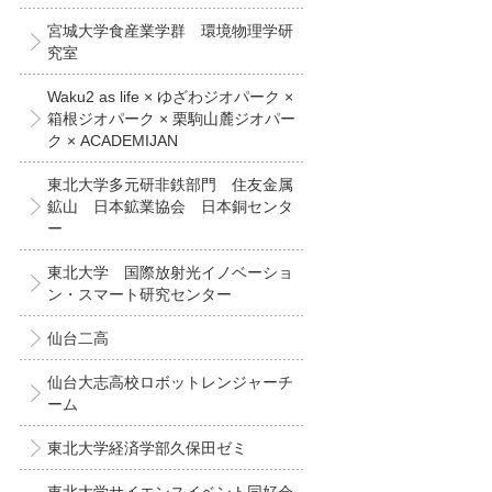
宮城大学食産業学群 環境物理学研
究室
Waku2 as life × ゆざわジオパーク ×
箱根ジオパーク × 栗駒山麓ジオパー
ク × ACADEMIJAN
東北大学多元研非鉄部門 住友金属
鉱山 日本鉱業協会 日本銅センタ
ー
東北大学 国際放射光イノベーショ
ン・スマート研究センター
仙台二高
仙台大志高校ロボットレンジャーチ
ーム
東北大学経済学部久保田ゼミ