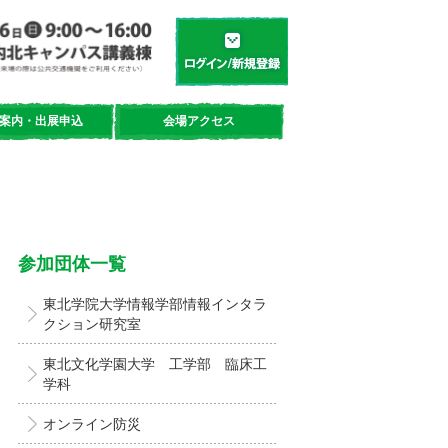
学都「仙台・宮城」サイエンスデイ
新規登録／ログイン
案内・出展申込
会場アクセス
参加団体一覧
東北学院大学情報学部情報インタラ
クション研究室
東北文化学園大学 工学部 臨床工
学科
オンライン防災