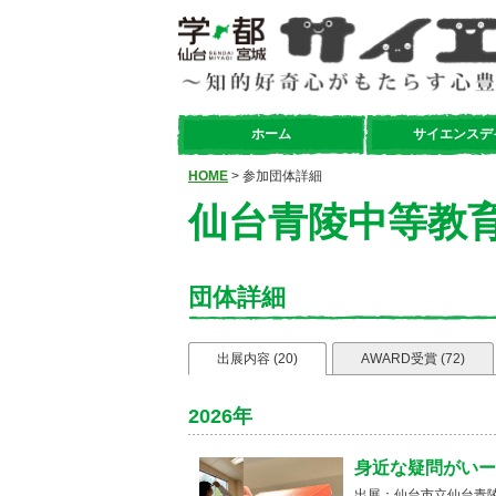
ホーム
サイエンスデ
HOME
> 参加団体詳細
仙台青陵中等教育
団体詳細
出展内容 (20)
AWARD受賞 (72)
2026年
身近な疑問がいー
出展：仙台市立仙台青陵