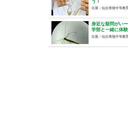
う！
出展：仙台青陵中等教育
身近な疑問がいー
学部と一緒に体験
出展：仙台青陵中等教育