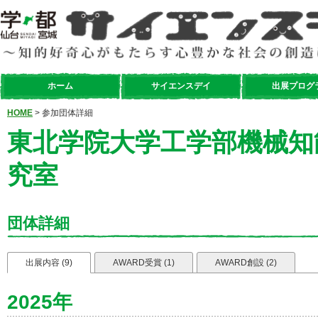
ホーム
サイエンスデイ
出展プログ
HOME
> 参加団体詳細
東北学院大学工学部機械知
究室
団体詳細
出展内容 (9)
AWARD受賞 (1)
AWARD創設 (2)
2025年