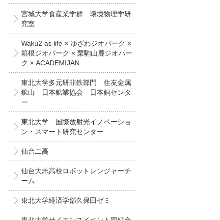
宮城大学食産業学群 環境物理学研
究室
Waku2 as life × ゆざわジオパーク ×
箱根ジオパーク × 栗駒山麓ジオパー
ク × ACADEMIJAN
東北大学多元研非鉄部門 住友金属
鉱山 日本鉱業協会 日本銅センタ
ー
東北大学 国際放射光イノベーショ
ン・スマート研究センター
仙台二高
仙台大志高校ロボットレンジャーチ
ーム
東北大学経済学部久保田ゼミ