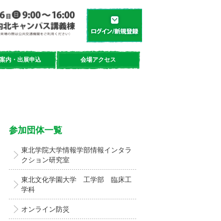
学都「仙台・宮城」サイエンスデイ
新規登録／ログイン
案内・出展申込
会場アクセス
参加団体一覧
東北学院大学情報学部情報インタラ
クション研究室
東北文化学園大学 工学部 臨床工
学科
オンライン防災