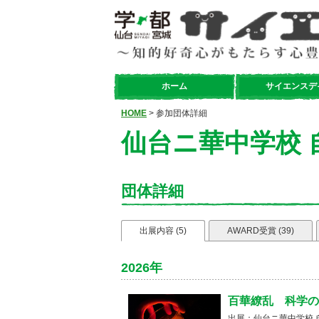
ホーム
サイエンスデ
HOME
> 参加団体詳細
仙台ニ華中学校 
団体詳細
出展内容 (5)
AWARD受賞 (39)
2026年
百華繚乱 科学の
出展：仙台ニ華中学校 