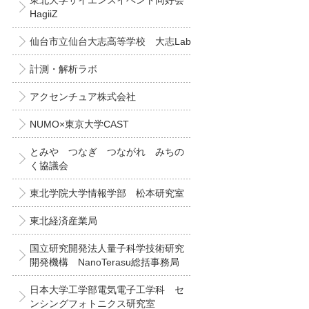
東北大学サイエンスイベント同好会
HagiiZ
仙台市立仙台大志高等学校 大志Lab
計測・解析ラボ
アクセンチュア株式会社
NUMO×東京大学CAST
とみや つなぎ つながれ みちの
く協議会
東北学院大学情報学部 松本研究室
東北経済産業局
国立研究開発法人量子科学技術研究
開発機構 NanoTerasu総括事務局
日本大学工学部電気電子工学科 セ
ンシングフォトニクス研究室