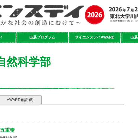
イ
出展プログラム
サイエンスデイAWARD
出展
自然科学部
AWARD創設 (5)
五重奏
自然科学部