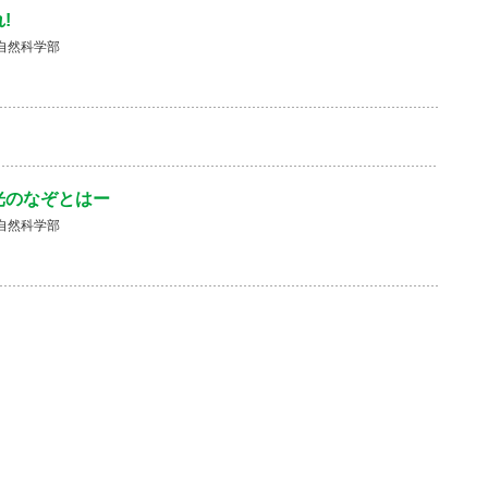
!
自然科学部
光のなぞとはー
自然科学部